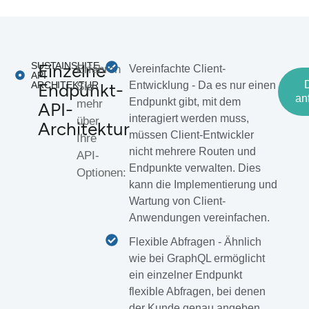
Einzelne
SUSTAINSUITE
Erfahren
Vereinfachte Client-
API
Endpunkt-
ARCHITEKTUR
Entwicklung - Da es nur einen
Sie
an
Endpunkt gibt, mit dem
mehr
API-
interagiert werden muss,
über
Architektur
müssen Client-Entwickler
Ihre
nicht mehrere Routen und
API-
Endpunkte verwalten. Dies
Optionen:
kann die Implementierung und
Wartung von Client-
Anwendungen vereinfachen.
Flexible Abfragen - Ähnlich
wie bei GraphQL ermöglicht
ein einzelner Endpunkt
flexible Abfragen, bei denen
der Kunde genau angeben