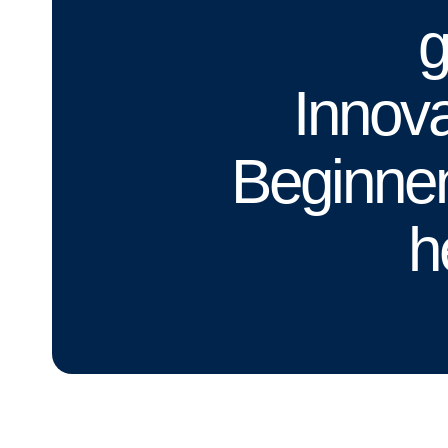
g
Innova
Beginne
h