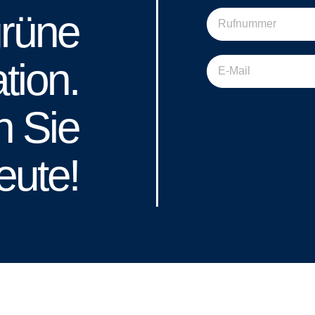
rüne
tion.
n Sie
eute!